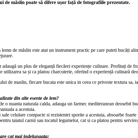
i de măslin poate să difere ușor față de fotografiile prezentate.
mn de măslin este atat un instrument practic pe care puteti bucăți alimen
ejurare.
or adaugă un plus de eleganță fiecărei experiențe culinare. Profitați de f
e utilizarea sa și ca platou charcuterie, oferind o experiență culinară deo
ului de maslin, fiecare bucata este unica in ceea ce priveste textura sa, 
alizate din alte esente de lem?
 de o nuanta naturala calda, adauga un farmec mediteranean deosebit bucat
manuala a acestuia.
 sale celulare compacte si rezistentei sporite a acestuia, absoarbe foarte 
pentru taiatul carnii sau tocatul legumelor, cat si ca platou pentru servir
zare cat mai indelungata: