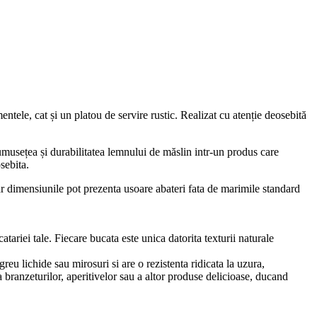
tele, cat și un platou de servire rustic. Realizat cu atenție deosebită
rumusețea și durabilitatea lemnului de măslin intr-un produs care
sebita.
iar dimensiunile pot prezenta usoare abateri fata de marimile standard
ariei tale. Fiecare bucata este unica datorita texturii naturale
greu lichide sau mirosuri si are o rezistenta ridicata la uzura,
ea branzeturilor, aperitivelor sau a altor produse delicioase, ducand