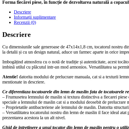
Forma fiecărei piese, în funcție de dezvoltarea naturală a copaculu
Descriere
Informații suplimentare
Recenzii (0)
Descriere
Cu dimensiunile sale generoase de 47x14x1,8 cm, tocatorul nostru din le
la detalii și cu un design natural, aduce un farmec aparte in orice impr
Imbogățind atmosfera cu o notă de tradiție și autenticitate, acest tocăt
imbină utilul cu plăcutul intr-un mod armonios. Versatilitatea sa permit
Atentie!
datorita modului de prelucrare manuala, cat si a texturii lemn
mentionate in descriere.
Ce diferentiaza tocatoarele din lemn de maslin fata de tocatoarele re
– Frumusetea lemnului de maslin si textura distinctiva a fiecarei piese
speciale a lemnului de maslin cat si a modului deosebit de prelucrare 
– Proprietatile antibacteriene ale lemnului de maslin. Datorita structurii
– Versatilitatea tocatorului nostru din lemn de maslin il face ideal atat 
prezentarea acestora la un alt nivel.
Ghid de intretinere a unui tocator din lemn de maslin pentru o utili