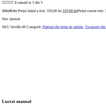





Evaluată la 5 din 5
350,00
lei
Prețul inițial a fost: 350,00 lei.
319,00
lei
Prețul curent este: 
Stoc epuizat
SKU
Seville-60
Categorii:
Platouri din lemn de măslin
,
Tocatoare din
Lucrat manual